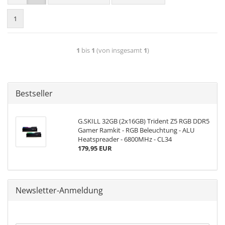
1
1
bis
1
(von insgesamt
1
)
Bestseller
G.SKILL 32GB (2x16GB) Trident Z5 RGB DDR5
Gamer Ramkit - RGB Beleuchtung - ALU
Heatspreader - 6800MHz - CL34
179,95 EUR
Newsletter-Anmeldung