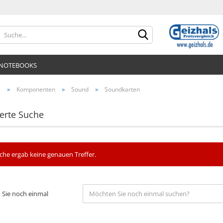
Lieferland
NOTEBOOKS
»
»
»
e
Komponenten
Sound
Soundkarten
erte Suche
Konto er
che ergab keine genauen Treffer.
Passwor
Sie noch einmal