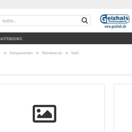
Lieferland
NOTEBOOKS
»
»
»
e
Komponenten
Mainboards
Intel
Konto er
Passwor